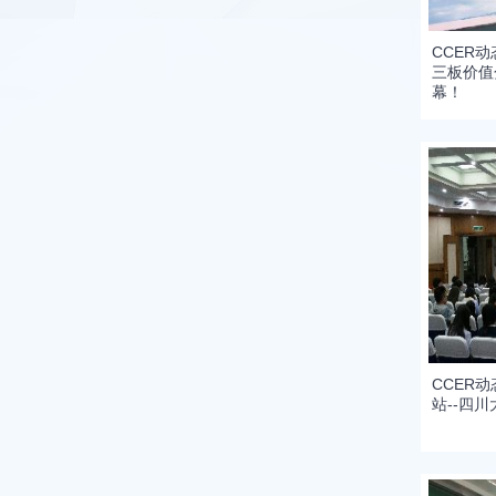
CCER
三板价值
幕！
CCER
站--四